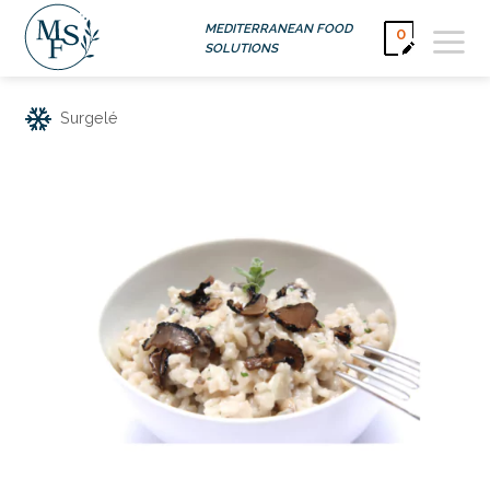
Passer
MEDITERRANEAN FOOD
0
au
SOLUTIONS
contenu
Surgelé