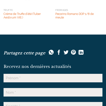
TRUFFE
FROMAGES
Crème de Truffe d’été (Tuber
Pecorino Romano DOP 1/8 de
Aestivum Vitt.)
meule
Partagez cette page
Recevez nos dernières actualités
Nom
Prénom
Nom