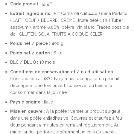
Code produit :
559C
Extrait
Ingrédients :
Riz Carnaroli cuit 44%, Grana Padano
( LAIT , OEUF ), BEURRE , CREME , truffe dété 1,1% ( Tuber
aestivum ), arôme 0,06%, poivre, vin blanc. Traces possible
de : GLUTEN, SOJA, FRUITS A COQUE, CELERI
Poids net / pièce :
400 g
Poids net / carton :
6 kg
DLC / DLUO :
18 mois
Conditions de conservation et / ou d'utilisation :
Conservation à -18°C. Ne jamais recongeler un produit
décongelé. Une fois ouvert, conserver au frais et à
consommer dans la journée.
Pays d'origine :
Italie
Mise en oeuvre :
A la poêle : verser le produit surgelé
dans une poêle antiadhésive. Couvrez et chauffez à feu
doux pendant 5 minutes en remuant régulièrement. Au
micro-onde : perforez légèrement un coin du sachet.