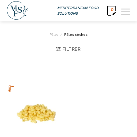
Passer
MEDITERRANEAN FOOD
0
au
SOLUTIONS
contenu
Pâtes
/
Pâtes sèches
FILTRER