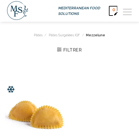
Passer
MEDITERRANEAN FOOD
0
au
SOLUTIONS
contenu
Pâtes
/
Pâtes Surgelées IQF
/
Mezzelune
FILTRER