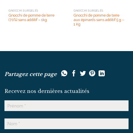
GNOCCHI SURGELÉS
GNOCCHI SURGELÉS
Gnocchi de pomme de terre
Gnocchi de pomme de terre
(70%) sans additif – 1kg
aux épinards sans additif 5 g –
1 Kg
Partagez cette page
Recevez nos dernières actualités
Nom
Prénom