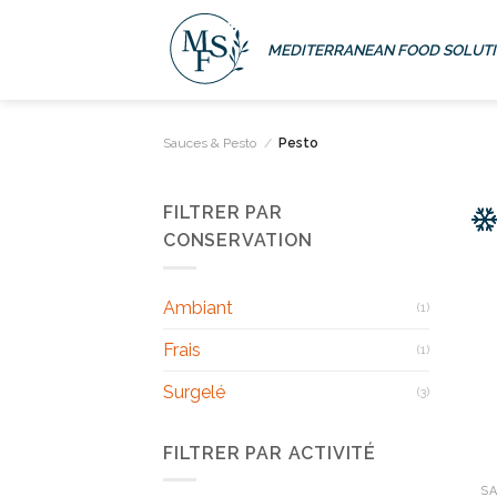
Passer
au
MEDITERRANEAN FOOD SOLUT
contenu
Sauces & Pesto
/
Pesto
FILTRER PAR
CONSERVATION
Ambiant
(1)
Frais
(1)
Surgelé
(3)
FILTRER PAR ACTIVITÉ
SA