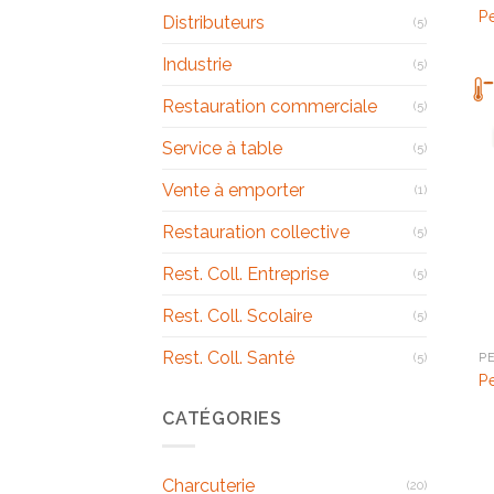
P
Distributeurs
(5)
Industrie
(5)
Restauration commerciale
(5)
Service à table
(5)
Vente à emporter
(1)
Restauration collective
(5)
Rest. Coll. Entreprise
(5)
Rest. Coll. Scolaire
(5)
Rest. Coll. Santé
(5)
P
P
CATÉGORIES
Charcuterie
(20)