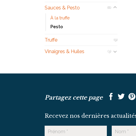
Sauces & Pesto
(8)
À la truffe
Pesto
Truffe
(9)
Vinaigres & Huiles
(3)
Partagez cette page
Recevez nos dernières actualité