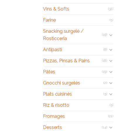
Vins & Softs
(32)
Farine
(5)
Snacking surgelé /
(19)
Rosticceria
Antipasti
(8)
Pizzas, Pinsas & Pains
(18)
Pâtes
(19)
Gnocchi surgelés
(2)
Plats cuisinés
(5)
Riz & risotto
(5)
Fromages
(21)
Desserts
(14)