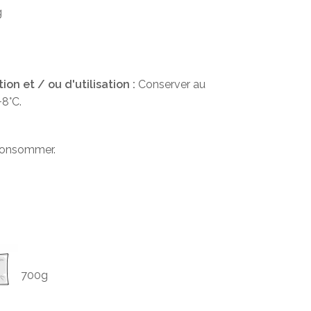
g
g
on et / ou d'utilisation :
Conserver au
+8°C.
consommer.
700g