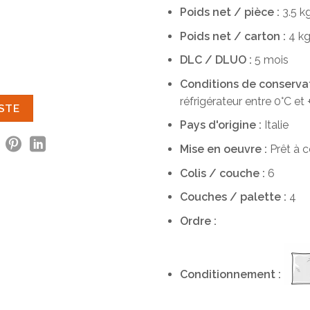
Poids net / pièce :
3.5 k
Poids net / carton :
4 k
DLC / DLUO :
5 mois
Conditions de conservati
réfrigérateur entre 0°C et 
ISTE
Pays d'origine :
Italie
Mise en oeuvre :
Prêt à 
Colis / couche :
6
Couches / palette :
4
Ordre :
Conditionnement :