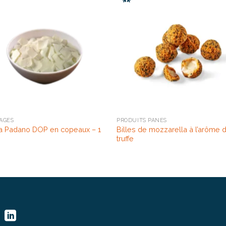
AGES
PRODUITS PANÉS
a Padano DOP en copeaux – 1
Billes de mozzarella à l’arôme 
truffe