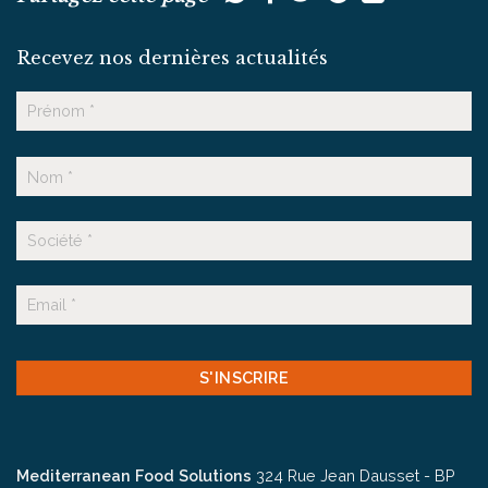
Recevez nos dernières actualités
Nom
Prénom
Nom
Suffixe
E-
mail
CAPTCHA
Mediterranean Food Solutions
324 Rue Jean Dausset - BP