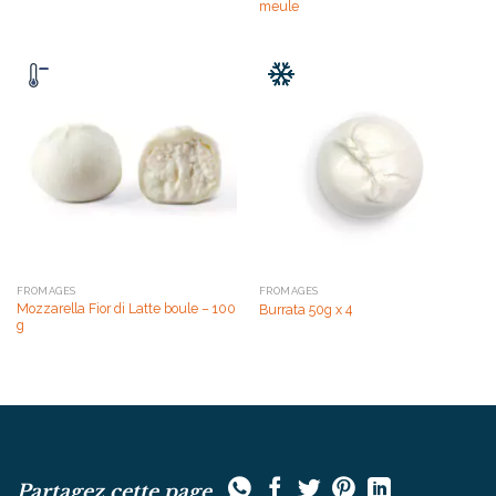
meule
FROMAGES
FROMAGES
Mozzarella Fior di Latte boule – 100
Burrata 50g x 4
g
Partagez cette page