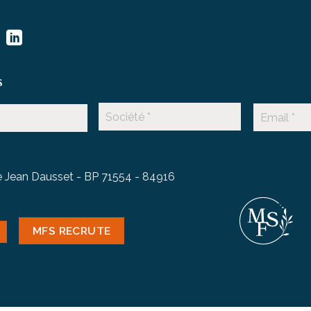
s
 Jean Dausset - BP 71554 - 84916
MFS RECRUTE