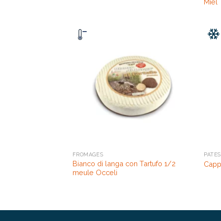
Miel
FROMAGES
PÂTES
Bianco di langa con Tartufo 1/2
Cappe
meule Occeli