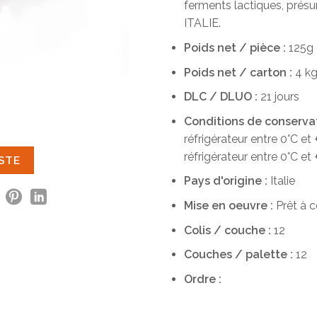
ferments lactiques, présur
ITALIE.
Poids net / pièce :
125g
Poids net / carton :
4 k
DLC / DLUO :
21 jours
Conditions de conservati
réfrigérateur entre 0°C et
réfrigérateur entre 0°C e
ISTE
Pays d'origine :
Italie
Mise en oeuvre :
Prêt à 
Colis / couche :
12
Couches / palette :
12
Ordre :