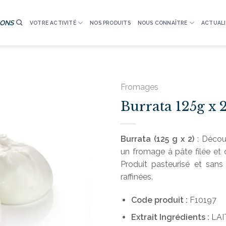
IONS
VOTRE ACTIVITÉ
NOS PRODUITS
NOUS CONNAÎTRE
ACTUALI
Fromages
Burrata 125g x 
Burrata (125 g x 2)
: Découv
un fromage à pâte filée et 
Produit pasteurisé et sans
raffinées.
Code produit :
F10197
Extrait
Ingrédients :
LAIT