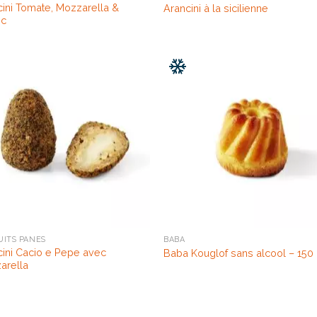
cini Tomate, Mozzarella &
Arancini à la sicilienne
ic
UITS PANÉS
BABA
cini Cacio e Pepe avec
Baba Kouglof sans alcool – 150
arella