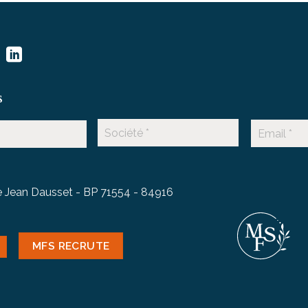
s
 Jean Dausset - BP 71554 - 84916
MFS RECRUTE