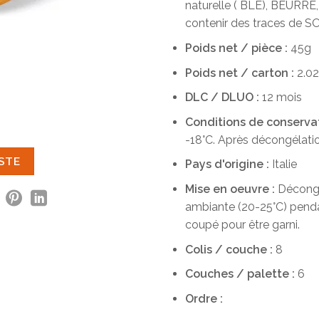
naturelle ( BLÉ), BEURRE,
contenir des traces de 
Poids net / pièce :
45g
Poids net / carton :
2.0
DLC / DLUO :
12 mois
Conditions de conservati
-18°C. Après décongélat
ISTE
Pays d'origine :
Italie
Mise en oeuvre :
Décongel
ambiante (20-25°C) penda
coupé pour être garni.
Colis / couche :
8
Couches / palette :
6
Ordre :