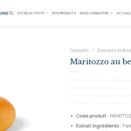
IONS
VOTRE ACTIVITÉ
NOS PRODUITS
NOUS CONNAÎTRE
ACTUALI
Desserts
/
Desserts Indivi
Maritozzo au be
Découvrez notre
Maritoz
traditionnel romain de 45 g, 
de sucre. Moelleux et légèr
déjeuner ou les collations, à
Code produit :
MARITO
Extrait
Ingrédients :
Fari