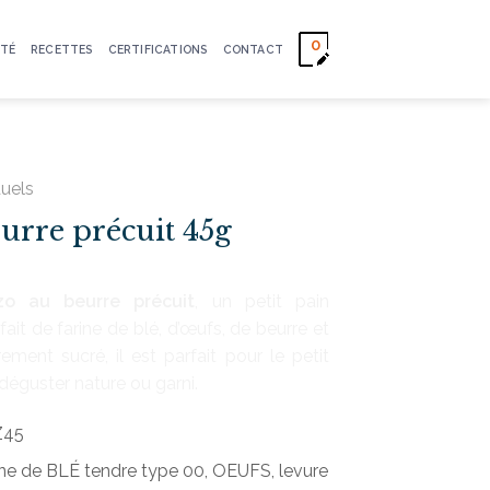
0
TÉ
RECETTES
CERTIFICATIONS
CONTACT
duels
urre précuit 45g
zo au beurre précuit
, un petit pain
fait de farine de blé, d’œufs, de beurre et
ement sucré, il est parfait pour le petit
 déguster nature ou garni.
Z45
ne de BLÉ tendre type 00, OEUFS, levure