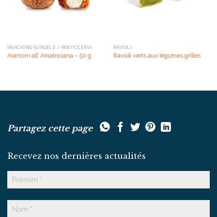
SNACKING SURGELÉ / ROSTICCERIA
RAVIOLI
Arancini all’ Amatriciana – 50 g
Ravioli verts aux légumes grillés
Partagez cette page
Recevez nos dernières actualités
Nom
Prénom