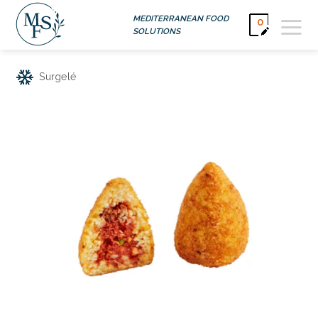
Passer
MEDITERRANEAN FOOD
0
au
SOLUTIONS
contenu
Surgelé