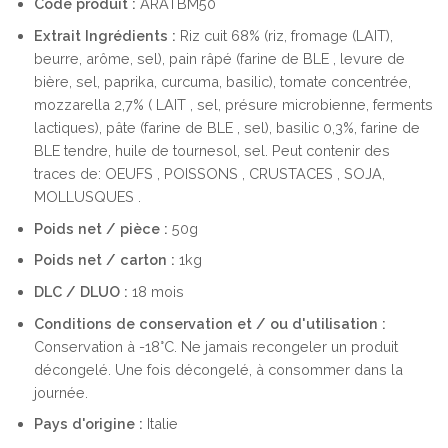
Code produit :
ARATBM50
Extrait
Ingrédients :
Riz cuit 68% (riz, fromage (LAIT),
beurre, arôme, sel), pain râpé (farine de BLE , levure de
bière, sel, paprika, curcuma, basilic), tomate concentrée,
mozzarella 2,7% ( LAIT , sel, présure microbienne, ferments
lactiques), pâte (farine de BLE , sel), basilic 0,3%, farine de
BLE tendre, huile de tournesol, sel. Peut contenir des
traces de: OEUFS , POISSONS , CRUSTACES , SOJA,
MOLLUSQUES .
Poids net / pièce :
50g
Poids net / carton :
1kg
DLC / DLUO :
18 mois
Conditions de conservation et / ou d'utilisation :
Conservation à -18°C. Ne jamais recongeler un produit
décongelé. Une fois décongelé, à consommer dans la
journée.
Pays d'origine :
Italie