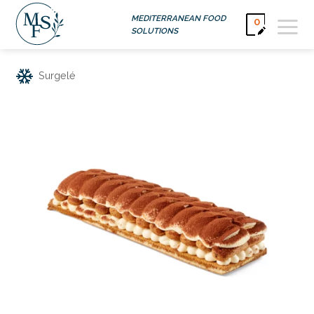
Passer
MEDITERRANEAN FOOD
0
au
SOLUTIONS
contenu
Surgelé