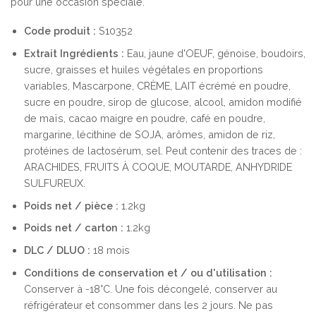
pour une occasion spéciale.
Code produit :
S10352
Extrait
Ingrédients :
Eau, jaune d'OEUF, génoise, boudoirs,
sucre, graisses et huiles végétales en proportions
variables, Mascarpone, CRÈME, LAIT écrémé en poudre,
sucre en poudre, sirop de glucose, alcool, amidon modifié
de maïs, cacao maigre en poudre, café en poudre,
margarine, lécithine de SOJA, arômes, amidon de riz,
protéines de lactosérum, sel. Peut contenir des traces de :
ARACHIDES, FRUITS À COQUE, MOUTARDE, ANHYDRIDE
SULFUREUX.
Poids net / pièce :
1.2kg
Poids net / carton :
1.2kg
DLC / DLUO :
18 mois
Conditions de conservation et / ou d'utilisation :
Conserver à -18°C. Une fois décongelé, conserver au
réfrigérateur et consommer dans les 2 jours. Ne pas