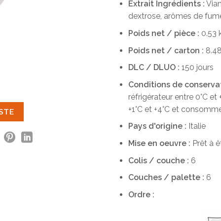
Extrait
Ingrédients :
Vian
dextrose, arômes de fum
Poids net / pièce :
0.53 
Poids net / carton :
8.48
DLC / DLUO :
150 jours
Conditions de conservati
réfrigérateur entre 0°C et
+1°C et +4°C et consomme
ISTE
Pays d'origine :
Italie
Mise en oeuvre :
Prêt à 
Colis / couche :
6
Couches / palette :
6
Ordre :