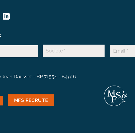
s
 Jean Dausset - BP 71554 - 84916
MFS RECRUTE