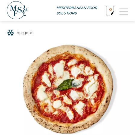
Passer
MEDITERRANEAN FOOD
0
au
SOLUTIONS
contenu
Surgelé