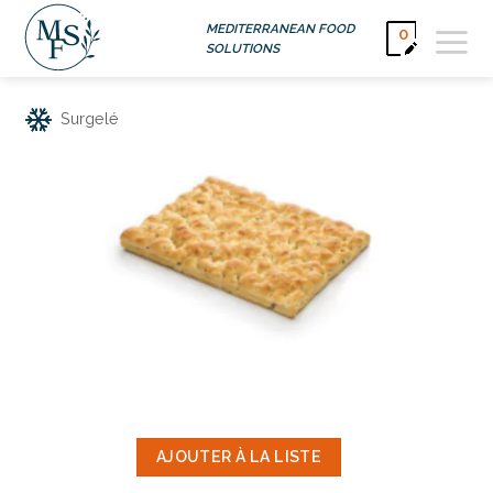
Passer
MEDITERRANEAN FOOD
0
au
SOLUTIONS
contenu
Surgelé
AJOUTER À LA LISTE