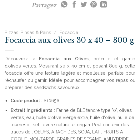
Partagez
Pizzas, Pinsas & Pains
/
Focaccia
Focaccia aux olives 30 x 40 – 800 g
Découvrez la
Focaccia aux Olives
, précuite et garnie
d’olives vertes. Mesurant 30 x 40 cm et pesant 800 g, cette
focaccia offre une texture légère et moelleuse, parfaite pour
réchauffer ou garnir. Idéale pour accompagner vos repas ou
préparer des sandwichs savoureux.
Code produit :
S10656
Extrait
Ingrédients :
Farine de BLE tendre type "0", olives
vertes, eau, huile d'olive vierge extra, huile d'olive, huile de
tournesol, sel, levure naturelle, origan. Peut contenir des
traces de : OEUFS, ARACHIDES, SOJA, LAIT, FRUITS A
COQUE, MOUTARDE, GRAINES DE SESAME, ANHYDRIDE