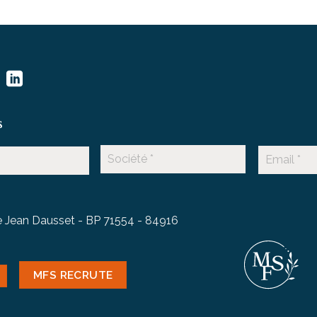
s
 Jean Dausset - BP 71554 - 84916
MFS RECRUTE