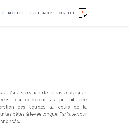
0
TÉ
RECETTES
CERTIFICATIONS
CONTACT
re d’une sélection de grains protéiques
péens, qui confèrent au produit une
sorption des liquides au cours de la
r les pâtes à levée longue. Parfaite pour
prononcée.