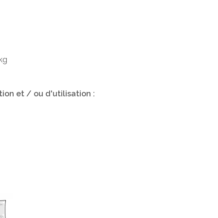
2
kg
on et / ou d'utilisation :