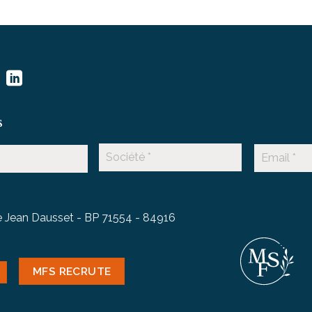
s
 Jean Dausset - BP 71554 - 84916
MFS RECRUTE