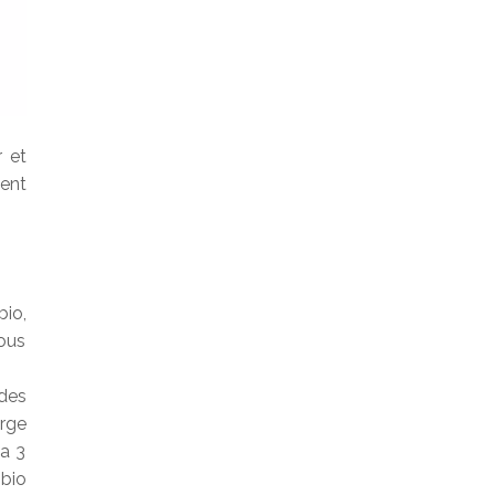
r et
ient
io,
ous
 des
rge
za 3
 bio