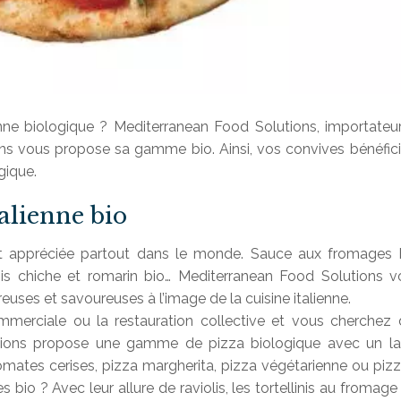
ienne biologique ? Mediterranean Food Solutions, importateu
iens vous propose sa gamme bio. Ainsi, vos convives bénéfic
gique.
talienne bio
t appréciée partout dans le monde. Sauce aux fromages b
is chiche et romarin bio… Mediterranean Food Solutions v
ses et savoureuses à l’image de la cuisine italienne.
ommerciale ou la restauration collective et vous cherchez
tions propose une gamme de pizza biologique avec un la
omates cerises, pizza margherita, pizza végétarienne ou piz
bio ? Avec leur allure de raviolis, les tortellinis au fromage