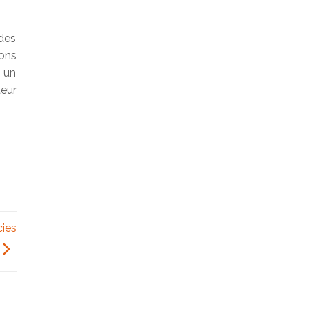
 des
sons
, un
teur
cies