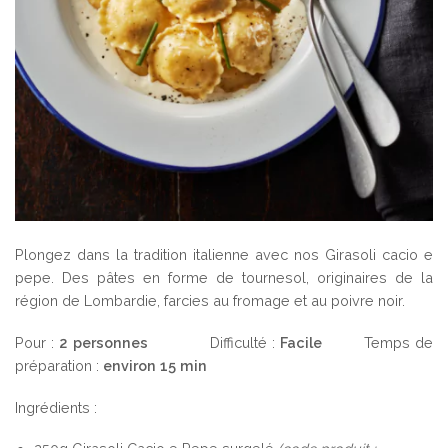
Plongez dans la tradition italienne avec nos Girasoli cacio e
pepe. Des pâtes en forme de tournesol, originaires de la
région de Lombardie, farcies au fromage et au poivre noir.
Pour :
2 personnes
Difficulté :
Facile
Temps de
préparation :
environ 15 min
Ingrédients :